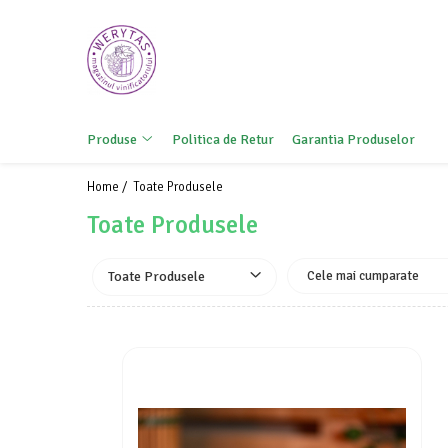
Produse
Articole de cules și prepararea
mustului
Produse
Politica de Retur
Garantia Produselor
Furtunuri
Instrumente de măsurare
Home /
Toate Produsele
Prepararea mustului
Toate Produsele
Recipiente inox
Articole și substanțe vinificare
Toate Produsele
Recipient inox
Tratamente vin
Casă și grădină
Altoire
Articole pentru legat plante
Foarfeci de grădină