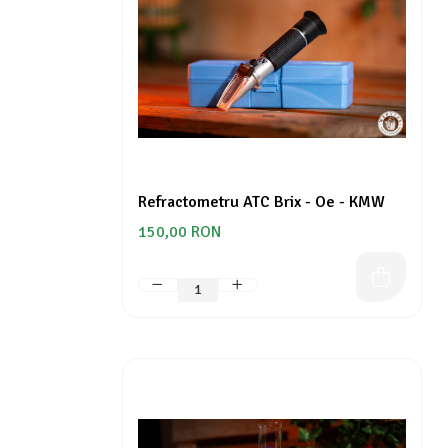
Grădină
Raticide
Limpezire și îmbuteliere
Accesorii aparate de filtrare
Accesorii pivniță
Ambalaje
Aparate de filtrare
Aparate de îmbuteliere
Refractometru ATC Brix - Oe - KMW
Bag in box
150,00 RON
Bentonite și substanțe de limpezire
Capișoane
Dopuitoare și aparate de capișonare
Dopuri de plastic și cauciuc
Dopuri de plută
Plăci filtrante