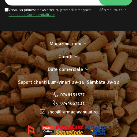
Vreau sa primesc newsletter cu promotiile magazinului. Afla mai multe in
Politica de Confidentialitate
Magazinul meu
Clienti
Date comerciale
Suport clienti
Luni-vineri 09-16, Sâmbăta 09-12
0746131337
0744667131
shop@farmaciavinului.ro