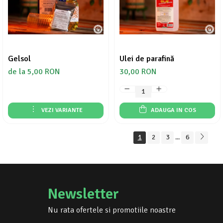
Gelsol
Ulei de parafină
de la 5,00 RON
30,00 RON
VEZI VARIANTE
ADAUGA IN COS
1
2
3
6
...
Newsletter
Nu rata ofertele si promotiile noastre