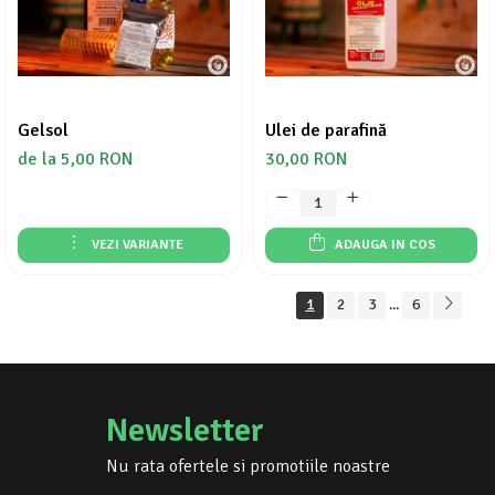
Gelsol
Ulei de parafină
de la 5,00 RON
30,00 RON
VEZI VARIANTE
ADAUGA IN COS
1
2
3
6
...
Newsletter
Nu rata ofertele si promotiile noastre