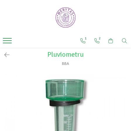
Produse
Articole de cules și prepararea
mustului
1
2
Furtunuri
Pluviometru
Instrumente de măsurare
Prepararea mustului
BBA
Recipiente inox
Articole și substanțe vinificare
Recipient inox
Tratamente vin
Casă și grădină
Altoire
Articole pentru legat plante
Foarfeci de grădină