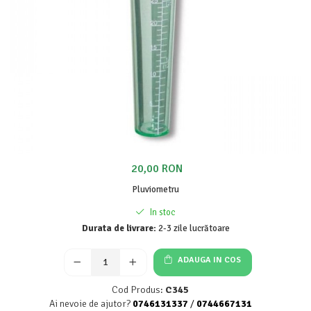
Grădină
Raticide
Limpezire și îmbuteliere
Accesorii aparate de filtrare
Accesorii pivniță
Ambalaje
Aparate de filtrare
Aparate de îmbuteliere
Bag in box
20,00 RON
Bentonite și substanțe de limpezire
Capișoane
Pluviometru
Dopuitoare și aparate de capișonare
In stoc
Dopuri de plastic și cauciuc
Durata de livrare:
2-3 zile lucrătoare
Dopuri de plută
Plăci filtrante
ADAUGA IN COS
Cod Produs:
C345
Ai nevoie de ajutor?
0746131337
/
0744667131