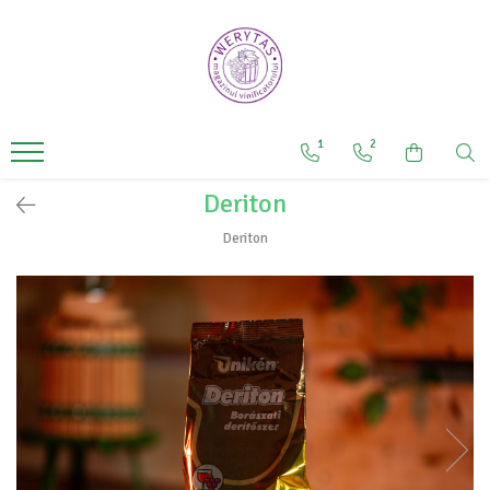
Produse
Articole de cules și prepararea
mustului
1
2
Furtunuri
Deriton
Instrumente de măsurare
Prepararea mustului
Deriton
Recipiente inox
Articole și substanțe vinificare
Recipient inox
Tratamente vin
Casă și grădină
Altoire
Articole pentru legat plante
Foarfeci de grădină