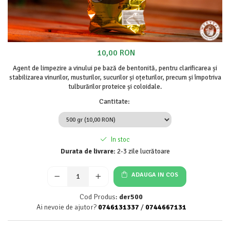
Grădină
Raticide
Limpezire și îmbuteliere
Accesorii aparate de filtrare
10,00 RON
Accesorii pivniță
Agent de limpezire a vinului pe bază de bentonită, pentru clarificarea și
Ambalaje
stabilizarea vinurilor, musturilor, sucurilor și oțeturilor, precum și împotriva
Aparate de filtrare
tulburărilor proteice și coloidale.
Aparate de îmbuteliere
Cantitate
:
Bag in box
Bentonite și substanțe de limpezire
Capișoane
In stoc
Durata de livrare:
2-3 zile lucrătoare
Dopuitoare și aparate de capișonare
Dopuri de plastic și cauciuc
ADAUGA IN COS
Dopuri de plută
Plăci filtrante
Cod Produs:
der500
Ai nevoie de ajutor?
0746131337
/
0744667131