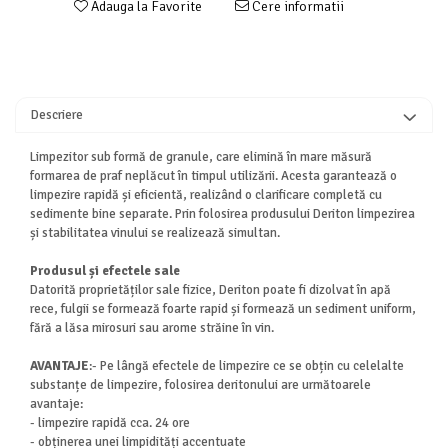
Adauga la Favorite
Cere informatii
Descriere
Limpezitor sub formă de granule, care elimină în mare măsură
formarea de praf neplăcut în timpul utilizării. Acesta garantează o
limpezire rapidă și eficientă, realizând o clarificare completă cu
sedimente bine separate. Prin folosirea produsului Deriton limpezirea
și stabilitatea vinului se realizează simultan.
Produsul și efectele sale
Datorită proprietăților sale fizice, Deriton poate fi dizolvat în apă
rece, fulgii se formează foarte rapid și formează un sediment uniform,
fără a lăsa mirosuri sau arome străine în vin.
AVANTAJE
:- Pe lângă efectele de limpezire ce se obțin cu celelalte
substanțe de limpezire, folosirea deritonului are următoarele
avantaje:
- limpezire rapidă cca. 24 ore
- obținerea unei limpidități accentuate