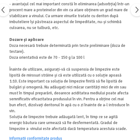
- avantajul cel mai important constă în eliminarea (adsorbția) într-un
procent mare a proteinelor din vin ca atare obținem un grad mare de
stabilizare a vinului. Ca urmare vinurile tratate cu deriton după
imbuteliere își păstreaza aspectul de limpeditate, nu-și schimbă
culoarea, nu se tulbură, etc.
Dozare și aplicare
Doza necesară trebuie determinată prin teste preliminare (doza de
testare).
Doza orientativă este de 70 - 150 g la 100 l
Înainte de utilizare, asigurați-vă că suspensia de limpezire este
lipsită de mirosuri străine și că este utilizată cu o soluție apoasă
1:10. Este important ca soluția de limpezire finită să fie lipsită de
bulgări și omogenă. Nu adăugați nici măcar cantități mici de vin sau
must în timpul preparării, deoarece aciditatea mediului poate afecta
semnificativ eficacitatea produsului în vin. Pentru a obține cel mai
bun efect, dizolvați deritonul în apă cu o zi înainte de a-l introduce în
vin.
Soluția de limpezire trebuie adăugată lent, în timp ce se agită
energic băutura care urmează să fie desfermentată. Gradul de
limpezire a vinului este afectată dacă temperatura acestuia scade.
Informatii conformitate produs